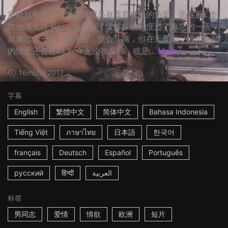
里欧对电视上的气象预报员有着着魔般的热爱，而这股幻想
在他遇见路卡后，似乎有了缓解。他们度过了难忘的一夜，
就像恋人一样，很亲密、也会斗嘴，但在天亮后，彼此之间
的情爱还会在吗？ ☆无论在深宵、或是...
More
16m
法国
2017
字幕
English
繁體中文
简体中文
Bahasa Indonesia
Tiếng Việt
ภาษาไทย
日本語
한국어
français
Deutsch
Español
Português
русский
हिन्दी
العربية
标签
男同志
爱情
情欲
欧洲
短片