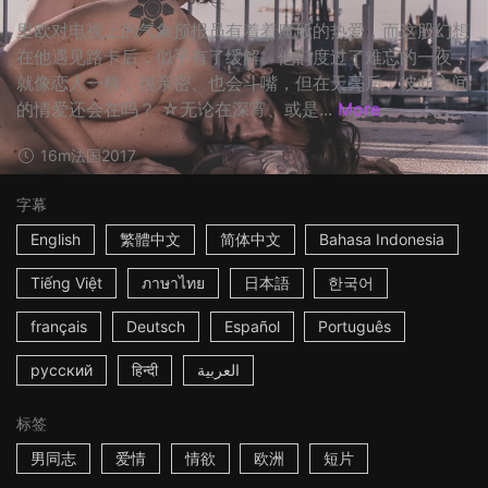
里欧对电视上的气象预报员有着着魔般的热爱，而这股幻想
在他遇见路卡后，似乎有了缓解。他们度过了难忘的一夜，
就像恋人一样，很亲密、也会斗嘴，但在天亮后，彼此之间
的情爱还会在吗？ ☆无论在深宵、或是...
More
16m
法国
2017
字幕
English
繁體中文
简体中文
Bahasa Indonesia
Tiếng Việt
ภาษาไทย
日本語
한국어
français
Deutsch
Español
Português
русский
हिन्दी
العربية
标签
男同志
爱情
情欲
欧洲
短片