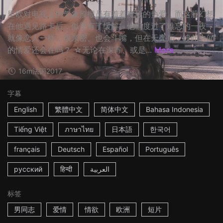
里欧对电视上的气象预报员有着着魔般的热爱，而这股幻想
在他遇见路卡后，似乎有了缓解。他们度过了难忘的一夜，
就像恋人一样，很亲密、也会斗嘴，但在天亮后，彼此之间
的情爱还会在吗？ ☆无论在深宵、或是...
More
16m
法国
2017
字幕
English
繁體中文
简体中文
Bahasa Indonesia
Tiếng Việt
ภาษาไทย
日本語
한국어
français
Deutsch
Español
Português
русский
हिन्दी
العربية
标签
男同志
爱情
情欲
欧洲
短片