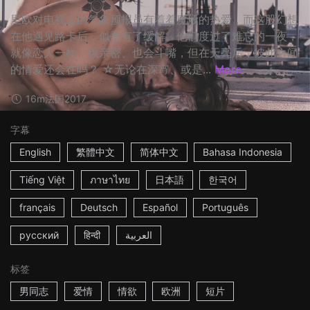
里欧对电视上的气象预报员有着着魔般的热爱，而这股幻想
在他遇见路卡后，似乎有了缓解。他们度过了难忘的一夜，
就像恋人一样，很亲密、也会斗嘴，但在天亮后，彼此之间
的情爱还会在吗？ ☆无论在深宵、或是...
More
16m
法国
2017
字幕
English
繁體中文
简体中文
Bahasa Indonesia
Tiếng Việt
ภาษาไทย
日本語
한국어
français
Deutsch
Español
Português
русский
हिन्दी
العربية
标签
男同志
爱情
情欲
欧洲
短片