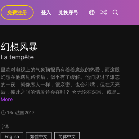
免费注册
登入
兑换序号
幻想风暴
La tempête
里欧对电视上的气象预报员有着着魔般的热爱，而这股
幻想在他遇见路卡后，似乎有了缓解。他们度过了难忘
的一夜，就像恋人一样，很亲密、也会斗嘴，但在天亮
后，彼此之间的情爱还会在吗？ ☆无论在深宵、或是...
More
16m
法国
2017
字幕
English
繁體中文
简体中文