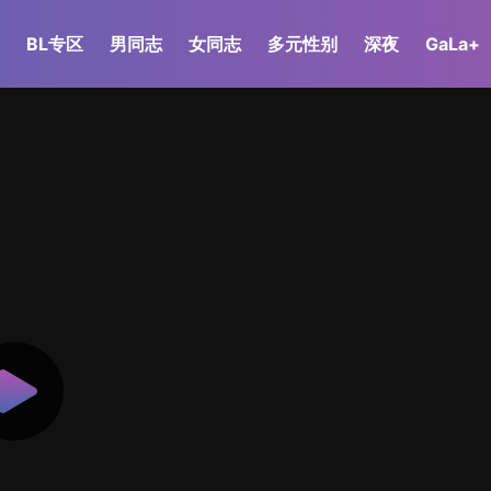
BL专区
男同志
女同志
多元性别
深夜
GaLa+