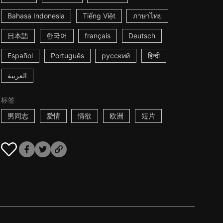
Bahasa Indonesia
Tiếng Việt
ภาษาไทย
日本語
한국어
français
Deutsch
Español
Português
русский
हिन्दी
العربية
标签
男同志
爱情
情欲
欧洲
短片