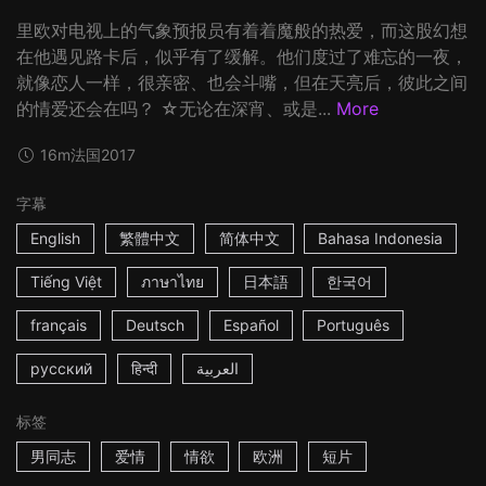
里欧对电视上的气象预报员有着着魔般的热爱，而这股幻想
在他遇见路卡后，似乎有了缓解。他们度过了难忘的一夜，
就像恋人一样，很亲密、也会斗嘴，但在天亮后，彼此之间
的情爱还会在吗？ ☆无论在深宵、或是...
More
16m
法国
2017
字幕
English
繁體中文
简体中文
Bahasa Indonesia
Tiếng Việt
ภาษาไทย
日本語
한국어
français
Deutsch
Español
Português
русский
हिन्दी
العربية
标签
男同志
爱情
情欲
欧洲
短片