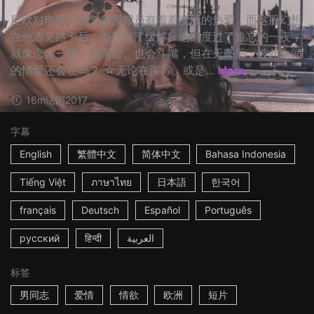
里欧对电视上的气象预报员有着着魔般的热爱，而这股幻想
在他遇见路卡后，似乎有了缓解。他们度过了难忘的一夜，
就像恋人一样，很亲密、也会斗嘴，但在天亮后，彼此之间
的情爱还会在吗？ ☆无论在深宵、或是...
More
16m
法国
2017
字幕
English
繁體中文
简体中文
Bahasa Indonesia
Tiếng Việt
ภาษาไทย
日本語
한국어
français
Deutsch
Español
Português
русский
हिन्दी
العربية
标签
男同志
爱情
情欲
欧洲
短片