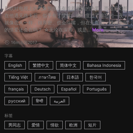
里欧对电视上的气象预报员有着着魔般的热爱，而这股幻想
在他遇见路卡后，似乎有了缓解。他们度过了难忘的一夜，
就像恋人一样，很亲密、也会斗嘴，但在天亮后，彼此之间
的情爱还会在吗？ ☆无论在深宵、或是...
More
16m
法国
2017
字幕
English
繁體中文
简体中文
Bahasa Indonesia
Tiếng Việt
ภาษาไทย
日本語
한국어
français
Deutsch
Español
Português
русский
हिन्दी
العربية
标签
男同志
爱情
情欲
欧洲
短片