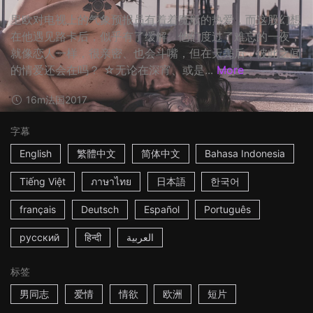
里欧对电视上的气象预报员有着着魔般的热爱，而这股幻想
在他遇见路卡后，似乎有了缓解。他们度过了难忘的一夜，
就像恋人一样，很亲密、也会斗嘴，但在天亮后，彼此之间
的情爱还会在吗？ ☆无论在深宵、或是...
More
16m
法国
2017
字幕
English
繁體中文
简体中文
Bahasa Indonesia
Tiếng Việt
ภาษาไทย
日本語
한국어
français
Deutsch
Español
Português
русский
हिन्दी
العربية
标签
男同志
爱情
情欲
欧洲
短片