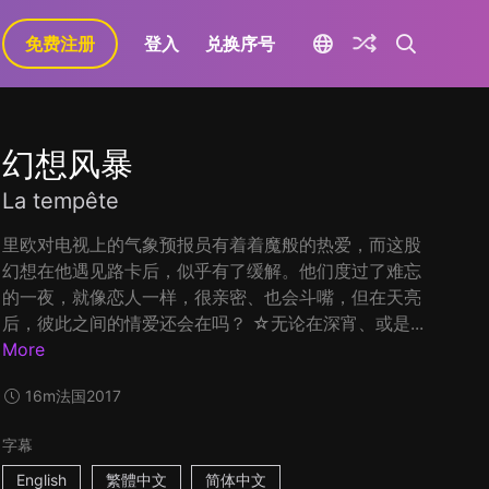
免费注册
登入
兑换序号
幻想风暴
La tempête
里欧对电视上的气象预报员有着着魔般的热爱，而这股
幻想在他遇见路卡后，似乎有了缓解。他们度过了难忘
的一夜，就像恋人一样，很亲密、也会斗嘴，但在天亮
后，彼此之间的情爱还会在吗？ ☆无论在深宵、或是...
More
16m
法国
2017
字幕
English
繁體中文
简体中文