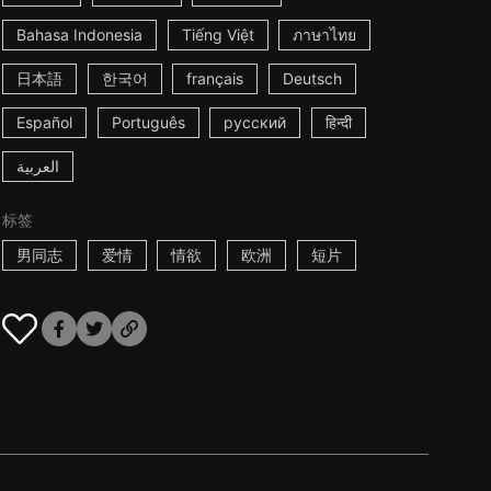
Bahasa Indonesia
Tiếng Việt
ภาษาไทย
日本語
한국어
français
Deutsch
Español
Português
русский
हिन्दी
العربية
标签
男同志
爱情
情欲
欧洲
短片