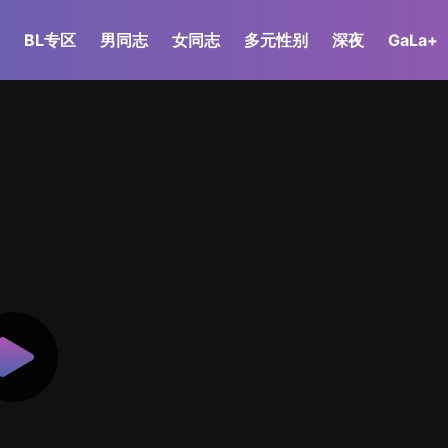
BL专区
男同志
女同志
多元性别
深夜
GaLa+