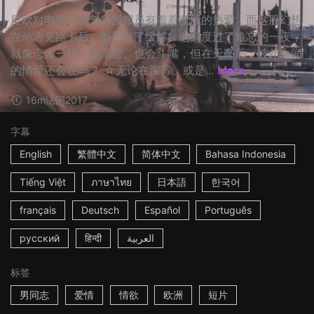
里欧对电视上的气象预报员有着着魔般的热爱，而这股幻想
在他遇见路卡后，似乎有了缓解。他们度过了难忘的一夜，
就像恋人一样，很亲密、也会斗嘴，但在天亮后，彼此之间
的情爱还会在吗？ ☆无论在深宵、或是...
More
16m
法国
2017
字幕
English
繁體中文
简体中文
Bahasa Indonesia
Tiếng Việt
ภาษาไทย
日本語
한국어
français
Deutsch
Español
Português
русский
हिन्दी
العربية
标签
男同志
爱情
情欲
欧洲
短片