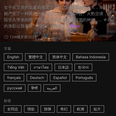
女子在父亲的坟墓前遇见了一位俏丽妖豔的陌生人，并且对
她产生了一种莫名的吸引力。两人一拍即合、火热交缠，但
陌生人带来的除了激情，更多的是难以预测的神秘…… ☆妳
的身影让我着迷，却也让我窒息……
More
13m
俄罗斯
2021
字幕
English
繁體中文
简体中文
Bahasa Indonesia
Tiếng Việt
ภาษาไทย
日本語
한국어
français
Deutsch
Español
Português
русский
हिन्दी
العربية
标签
女同志
情欲
惊悚
奇幻
欧洲
短片