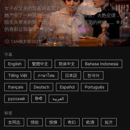
女子在父亲的坟墓前遇见了一位俏丽妖豔的陌生人，并且对
她产生了一种莫名的吸引力。两人一拍即合、火热交缠，但
陌生人带来的除了激情，更多的是难以预测的神秘…… ☆妳
的身影让我着迷，却也让我窒息……
More
13m
俄罗斯
2021
字幕
English
繁體中文
简体中文
Bahasa Indonesia
Tiếng Việt
ภาษาไทย
日本語
한국어
français
Deutsch
Español
Português
русский
हिन्दी
العربية
标签
女同志
情欲
惊悚
奇幻
欧洲
短片