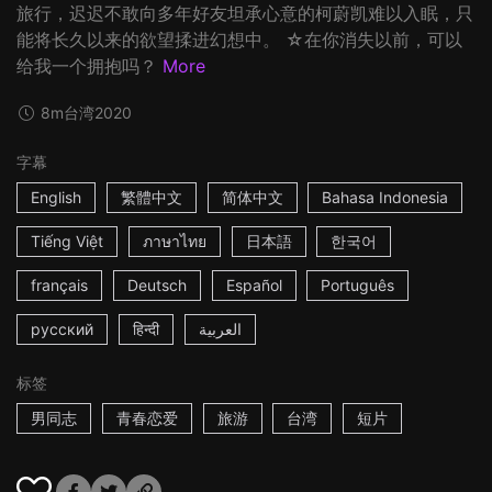
旅行，迟迟不敢向多年好友坦承心意的柯蔚凯难以入眠，只
能将长久以来的欲望揉进幻想中。 ☆在你消失以前，可以
给我一个拥抱吗？
More
8m
台湾
2020
字幕
English
繁體中文
简体中文
Bahasa Indonesia
Tiếng Việt
ภาษาไทย
日本語
한국어
français
Deutsch
Español
Português
русский
हिन्दी
العربية
标签
男同志
青春恋爱
旅游
台湾
短片