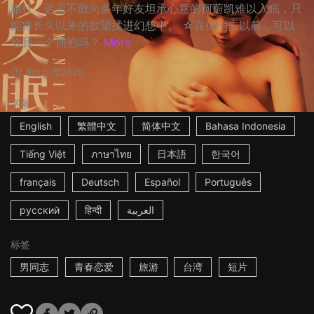
旅行，迟迟不敢向多年好友坦承心意的柯蔚凯难以入眠，只
能将长久以来的欲望揉进幻想中。 ☆在你消失以前，可以
给我一个拥抱吗？
More
8m
台湾
2020
字幕
English
繁體中文
简体中文
Bahasa Indonesia
Tiếng Việt
ภาษาไทย
日本語
한국어
français
Deutsch
Español
Português
русский
हिन्दी
العربية
标签
男同志
青春恋爱
旅游
台湾
短片