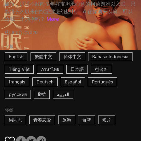
旅行，迟迟不敢向多年好友坦承心意的柯蔚凯难以入眠，只
能将长久以来的欲望揉进幻想中。 ☆在你消失以前，可以
给我一个拥抱吗？
More
8m
台湾
2020
字幕
English
繁體中文
简体中文
Bahasa Indonesia
Tiếng Việt
ภาษาไทย
日本語
한국어
français
Deutsch
Español
Português
русский
हिन्दी
العربية
标签
男同志
青春恋爱
旅游
台湾
短片