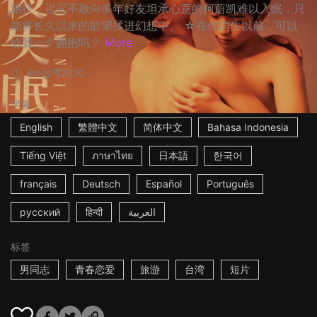
旅行，迟迟不敢向多年好友坦承心意的柯蔚凯难以入眠，只
能将长久以来的欲望揉进幻想中。 ☆在你消失以前，可以
给我一个拥抱吗？
More
8m
台湾
2020
字幕
English
繁體中文
简体中文
Bahasa Indonesia
Tiếng Việt
ภาษาไทย
日本語
한국어
français
Deutsch
Español
Português
русский
हिन्दी
العربية
标签
男同志
青春恋爱
旅游
台湾
短片