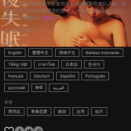
旅行，迟迟不敢向多年好友坦承心意的柯蔚凯难以入眠，只
能将长久以来的欲望揉进幻想中。 ☆在你消失以前，可以
给我一个拥抱吗？
More
8m
台湾
2020
字幕
English
繁體中文
简体中文
Bahasa Indonesia
Tiếng Việt
ภาษาไทย
日本語
한국어
français
Deutsch
Español
Português
русский
हिन्दी
العربية
标签
男同志
青春恋爱
旅游
台湾
短片