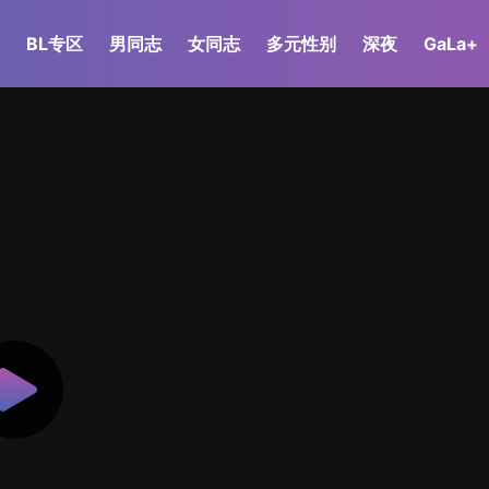
BL专区
男同志
女同志
多元性别
深夜
GaLa+