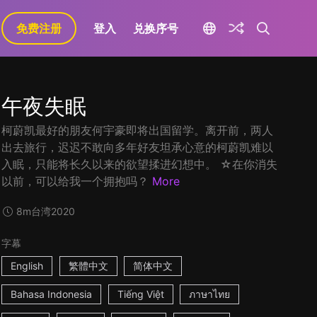
免费注册
登入
兑换序号
午夜失眠
柯蔚凯最好的朋友何宇豪即将出国留学。离开前，两人
出去旅行，迟迟不敢向多年好友坦承心意的柯蔚凯难以
入眠，只能将长久以来的欲望揉进幻想中。 ☆在你消失
以前，可以给我一个拥抱吗？
More
8m
台湾
2020
字幕
English
繁體中文
简体中文
Bahasa Indonesia
Tiếng Việt
ภาษาไทย