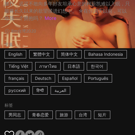
旅行，迟迟不敢向多年好友坦承心意的柯蔚凯难以入眠，只
能将长久以来的欲望揉进幻想中。 ☆在你消失以前，可以
给我一个拥抱吗？
More
8m
台湾
2020
字幕
English
繁體中文
简体中文
Bahasa Indonesia
Tiếng Việt
ภาษาไทย
日本語
한국어
français
Deutsch
Español
Português
русский
हिन्दी
العربية
标签
男同志
青春恋爱
旅游
台湾
短片