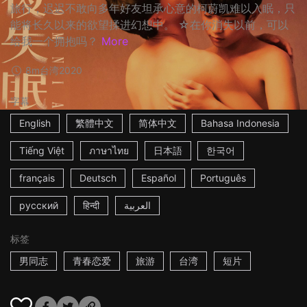
旅行，迟迟不敢向多年好友坦承心意的柯蔚凯难以入眠，只
能将长久以来的欲望揉进幻想中。 ☆在你消失以前，可以
给我一个拥抱吗？
More
8m
台湾
2020
字幕
English
繁體中文
简体中文
Bahasa Indonesia
Tiếng Việt
ภาษาไทย
日本語
한국어
français
Deutsch
Español
Português
русский
हिन्दी
العربية
标签
男同志
青春恋爱
旅游
台湾
短片