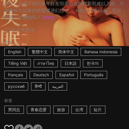
旅行，迟迟不敢向多年好友坦承心意的柯蔚凯难以入眠，只
能将长久以来的欲望揉进幻想中。 ☆在你消失以前，可以
给我一个拥抱吗？
More
8m
台湾
2020
字幕
English
繁體中文
简体中文
Bahasa Indonesia
Tiếng Việt
ภาษาไทย
日本語
한국어
français
Deutsch
Español
Português
русский
हिन्दी
العربية
标签
男同志
青春恋爱
旅游
台湾
短片