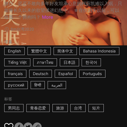
旅行，迟迟不敢向多年好友坦承心意的柯蔚凯难以入眠，只
能将长久以来的欲望揉进幻想中。 ☆在你消失以前，可以
给我一个拥抱吗？
More
8m
台湾
2020
字幕
English
繁體中文
简体中文
Bahasa Indonesia
Tiếng Việt
ภาษาไทย
日本語
한국어
français
Deutsch
Español
Português
русский
हिन्दी
العربية
标签
男同志
青春恋爱
旅游
台湾
短片