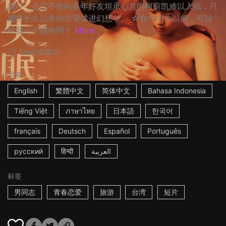
旅行，迟迟不敢向多年好友坦承心意的柯蔚凯难以入眠，只
能将长久以来的欲望揉进幻想中。 ☆在你消失以前，可以
给我一个拥抱吗？
More
8m
台湾
2020
字幕
English
繁體中文
简体中文
Bahasa Indonesia
Tiếng Việt
ภาษาไทย
日本語
한국어
français
Deutsch
Español
Português
русский
हिन्दी
العربية
标签
男同志
青春恋爱
旅游
台湾
短片