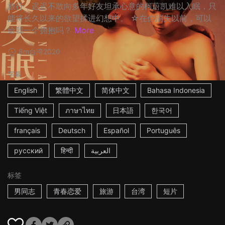
旅行，迟迟不敢向多年好友坦承心意的柯蔚凯难以入眠，只
能将长久以来的欲望揉进幻想中。 ☆在你消失以前，可以
给我一个拥抱吗？
More
8m
台湾
2020
字幕
English
繁體中文
简体中文
Bahasa Indonesia
Tiếng Việt
ภาษาไทย
日本語
한국어
français
Deutsch
Español
Português
русский
हिन्दी
العربية
标签
男同志
青春恋爱
旅游
台湾
短片