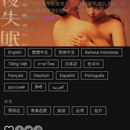
旅行，迟迟不敢向多年好友坦承心意的柯蔚凯难以入眠，只
能将长久以来的欲望揉进幻想中。 ☆在你消失以前，可以
给我一个拥抱吗？
More
8m
台湾
2020
字幕
English
繁體中文
简体中文
Bahasa Indonesia
Tiếng Việt
ภาษาไทย
日本語
한국어
français
Deutsch
Español
Português
русский
हिन्दी
العربية
标签
男同志
青春恋爱
旅游
台湾
短片