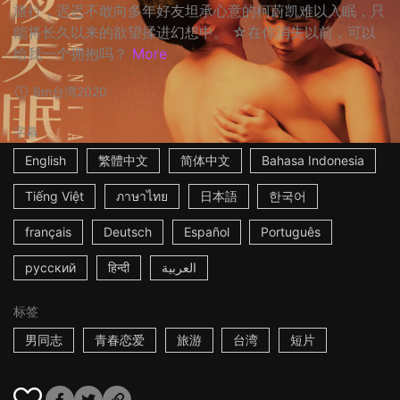
旅行，迟迟不敢向多年好友坦承心意的柯蔚凯难以入眠，只
能将长久以来的欲望揉进幻想中。 ☆在你消失以前，可以
给我一个拥抱吗？
More
8m
台湾
2020
字幕
English
繁體中文
简体中文
Bahasa Indonesia
Tiếng Việt
ภาษาไทย
日本語
한국어
français
Deutsch
Español
Português
русский
हिन्दी
العربية
标签
男同志
青春恋爱
旅游
台湾
短片