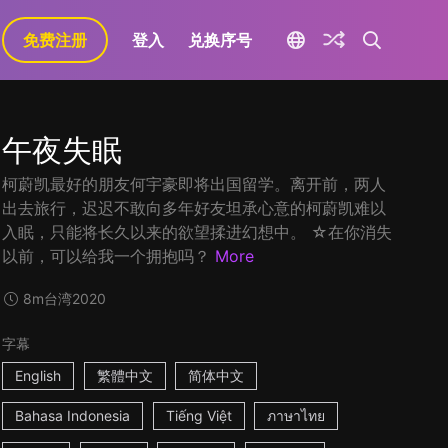
免费注册
登入
兑换序号
午夜失眠
柯蔚凯最好的朋友何宇豪即将出国留学。离开前，两人
出去旅行，迟迟不敢向多年好友坦承心意的柯蔚凯难以
入眠，只能将长久以来的欲望揉进幻想中。 ☆在你消失
以前，可以给我一个拥抱吗？
More
8m
台湾
2020
字幕
English
繁體中文
简体中文
Bahasa Indonesia
Tiếng Việt
ภาษาไทย