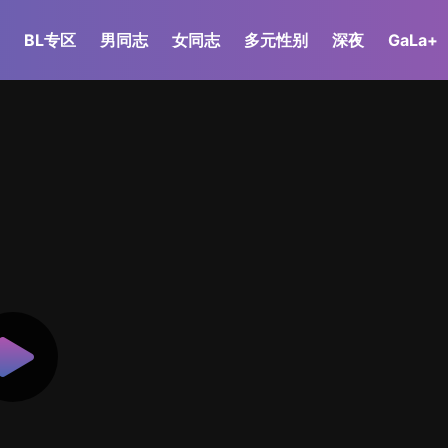
BL专区
男同志
女同志
多元性别
深夜
GaLa+