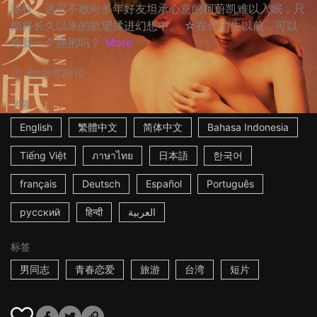
旅行，迟迟不敢向多年好友坦承心意的柯蔚凯难以入眠，只
能将长久以来的欲望揉进幻想中。 ☆在你消失以前，可以
给我一个拥抱吗？
More
8m
台湾
2020
字幕
English
繁體中文
简体中文
Bahasa Indonesia
Tiếng Việt
ภาษาไทย
日本語
한국어
français
Deutsch
Español
Português
русский
हिन्दी
العربية
标签
男同志
青春恋爱
旅游
台湾
短片