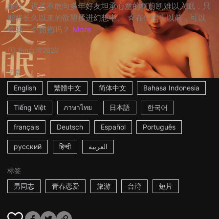
旅行，迟迟不敢向多年好友坦承心意的柯蔚凯难以入眠，只
能将长久以来的欲望揉进幻想中。 ☆在你消失以前，可以
给我一个拥抱吗？
More
8m
台湾
2020
字幕
English
繁體中文
简体中文
Bahasa Indonesia
Tiếng Việt
ภาษาไทย
日本語
한국어
français
Deutsch
Español
Português
русский
हिन्दी
العربية
标签
男同志
青春恋爱
旅游
台湾
短片