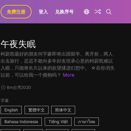
免费注册
登入
兑换序号
午夜失眠
柯蔚凯最好的朋友何宇豪即将出国留学。离开前，两人
出去旅行，迟迟不敢向多年好友坦承心意的柯蔚凯难以
入眠，只能将长久以来的欲望揉进幻想中。 ☆在你消失
以前，可以给我一个拥抱吗？
More
8m
台湾
2020
字幕
English
繁體中文
简体中文
Bahasa Indonesia
Tiếng Việt
ภาษาไทย