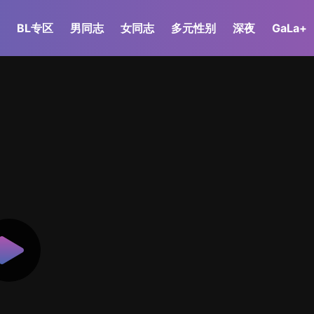
BL专区
男同志
女同志
多元性别
深夜
GaLa+