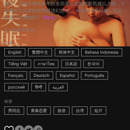
旅行，迟迟不敢向多年好友坦承心意的柯蔚凯难以入眠，只
能将长久以来的欲望揉进幻想中。 ☆在你消失以前，可以
给我一个拥抱吗？
More
8m
台湾
2020
字幕
English
繁體中文
简体中文
Bahasa Indonesia
Tiếng Việt
ภาษาไทย
日本語
한국어
français
Deutsch
Español
Português
русский
हिन्दी
العربية
标签
男同志
青春恋爱
旅游
台湾
短片