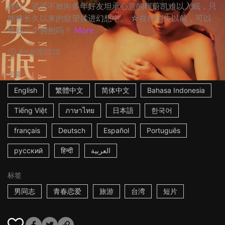
旅行，迟迟不敢向多年好友坦承心意的柯蔚凯难以入眠，只
能将长久以来的欲望揉进幻想中。 ☆在你消失以前，可以
给我一个拥抱吗？
More
8m
台湾
2020
字幕
English
繁體中文
简体中文
Bahasa Indonesia
Tiếng Việt
ภาษาไทย
日本語
한국어
français
Deutsch
Español
Português
русский
हिन्दी
العربية
标签
男同志
青春恋爱
旅游
台湾
短片