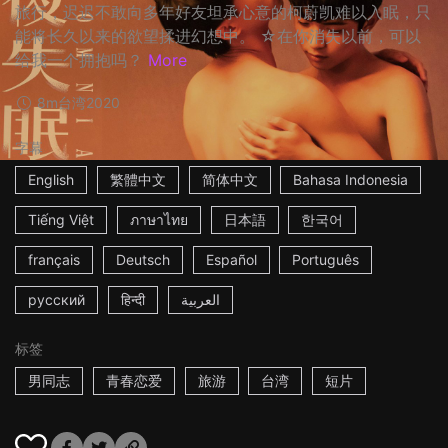
旅行，迟迟不敢向多年好友坦承心意的柯蔚凯难以入眠，只
能将长久以来的欲望揉进幻想中。 ☆在你消失以前，可以
给我一个拥抱吗？
More
8m
台湾
2020
字幕
English
繁體中文
简体中文
Bahasa Indonesia
Tiếng Việt
ภาษาไทย
日本語
한국어
français
Deutsch
Español
Português
русский
हिन्दी
العربية
标签
男同志
青春恋爱
旅游
台湾
短片