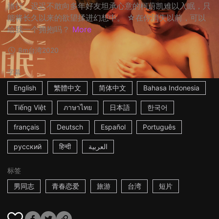
旅行，迟迟不敢向多年好友坦承心意的柯蔚凯难以入眠，只
能将长久以来的欲望揉进幻想中。 ☆在你消失以前，可以
给我一个拥抱吗？
More
8m
台湾
2020
字幕
English
繁體中文
简体中文
Bahasa Indonesia
Tiếng Việt
ภาษาไทย
日本語
한국어
français
Deutsch
Español
Português
русский
हिन्दी
العربية
标签
男同志
青春恋爱
旅游
台湾
短片