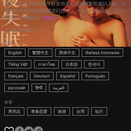
旅行，迟迟不敢向多年好友坦承心意的柯蔚凯难以入眠，只
能将长久以来的欲望揉进幻想中。 ☆在你消失以前，可以
给我一个拥抱吗？
More
8m
台湾
2020
字幕
English
繁體中文
简体中文
Bahasa Indonesia
Tiếng Việt
ภาษาไทย
日本語
한국어
français
Deutsch
Español
Português
русский
हिन्दी
العربية
标签
男同志
青春恋爱
旅游
台湾
短片