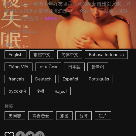
旅行，迟迟不敢向多年好友坦承心意的柯蔚凯难以入眠，只
能将长久以来的欲望揉进幻想中。 ☆在你消失以前，可以
给我一个拥抱吗？
More
8m
台湾
2020
字幕
English
繁體中文
简体中文
Bahasa Indonesia
Tiếng Việt
ภาษาไทย
日本語
한국어
français
Deutsch
Español
Português
русский
हिन्दी
العربية
标签
男同志
青春恋爱
旅游
台湾
短片