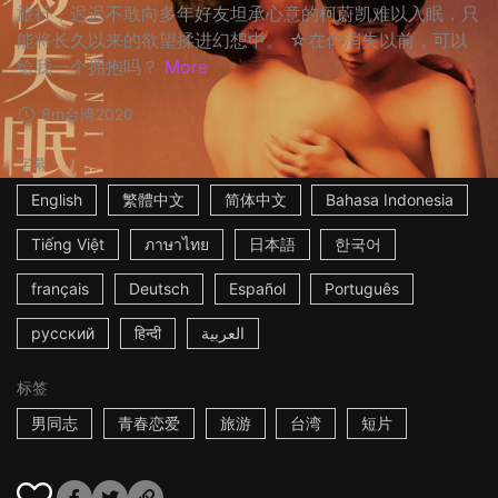
旅行，迟迟不敢向多年好友坦承心意的柯蔚凯难以入眠，只
能将长久以来的欲望揉进幻想中。 ☆在你消失以前，可以
给我一个拥抱吗？
More
8m
台湾
2020
字幕
English
繁體中文
简体中文
Bahasa Indonesia
Tiếng Việt
ภาษาไทย
日本語
한국어
français
Deutsch
Español
Português
русский
हिन्दी
العربية
标签
男同志
青春恋爱
旅游
台湾
短片