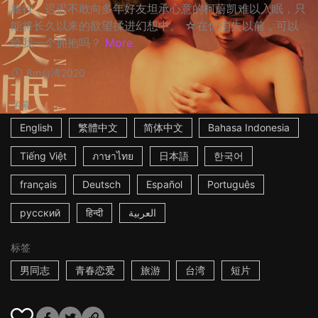
旅行，迟迟不敢向多年好友坦承心意的柯蔚凯难以入眠，只
能将长久以来的欲望揉进幻想中。 ☆在你消失以前，可以
给我一个拥抱吗？
More
8m
台湾
2020
字幕
English
繁體中文
简体中文
Bahasa Indonesia
Tiếng Việt
ภาษาไทย
日本語
한국어
français
Deutsch
Español
Português
русский
हिन्दी
العربية
标签
男同志
青春恋爱
旅游
台湾
短片