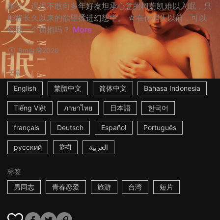
旅行，迟迟不敢向多年好友坦承心意的柯蔚凯难以入眠，只
能将长久以来的欲望揉进幻想中。 ☆在你消失以前，可以
给我一个拥抱吗？
More
8m
台湾
2020
字幕
English
繁體中文
简体中文
Bahasa Indonesia
Tiếng Việt
ภาษาไทย
日本語
한국어
français
Deutsch
Español
Português
русский
हिन्दी
العربية
标签
男同志
青春恋爱
旅游
台湾
短片