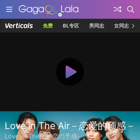
免费
BL专区
男同志
女同志
Love in The Air－恋爱的预感－
Love in The Air-恋の予感-