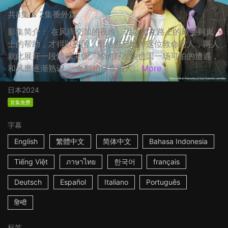
共8集 & 2集番外篇
影集简介： 在风雨交加的夜晚，因故困在路上的玲受到岚
士的帮助，才得以脱困，而他也忘不掉这位救命恩人，两人
就此展开一段情感关係。玲的好友快也因一场可怕的遭遇，
和风磨逐渐熟识。 ☆翻拍自泰国人...
More
日本
2024
首集免费
字幕
English
繁體中文
简体中文
Bahasa Indonesia
Tiếng Việt
ภาษาไทย
한국어
français
Deutsch
Español
Italiano
Português
हिन्दी
标签