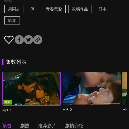
男同志
BL
青春恋爱
改编作品
日本
影集
集数列表
免费
EP
2
E
EP
1
预告
剧照
推荐影片
剧情介绍