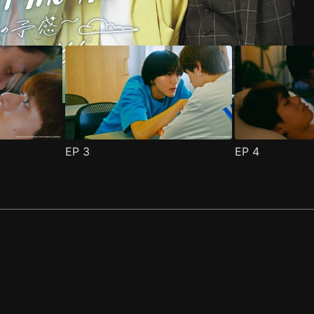
EP
3
EP
4