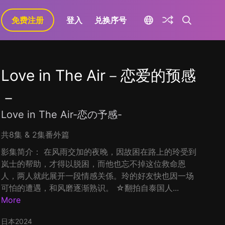
免费注册
登入
兑换序号
Love in The Air－恋爱的预感
－
Love in The Air-恋の予感-
共8集 & 2集番外篇
影集简介： 在风雨交加的夜晚，因故困在路上的玲受到
岚士的帮助，才得以脱困，而他也忘不掉这位救命恩
人，两人就此展开一段情感关係。玲的好友快也因一场
可怕的遭遇，和风磨逐渐熟识。 ☆翻拍自泰国人...
More
日本
2024