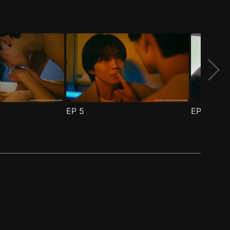
EP
5
EP
6