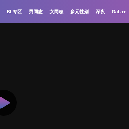
BL专区
男同志
女同志
多元性别
深夜
GaLa+