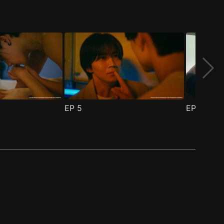
EP
5
EP
6