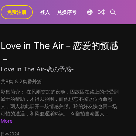
免费注册
登入
兑换序号
Love in The Air－恋爱的预感
－
Love in The Air-恋の予感-
共8集 & 2集番外篇
影集简介： 在风雨交加的夜晚，因故困在路上的玲受到
岚士的帮助，才得以脱困，而他也忘不掉这位救命恩
人，两人就此展开一段情感关係。玲的好友快也因一场
可怕的遭遇，和风磨逐渐熟识。 ☆翻拍自泰国人...
More
日本
2024