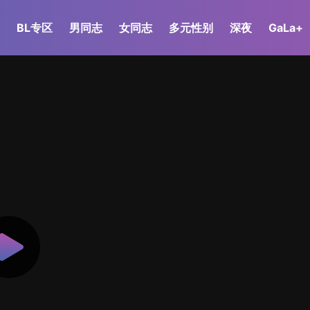
BL专区
男同志
女同志
多元性别
深夜
GaLa+