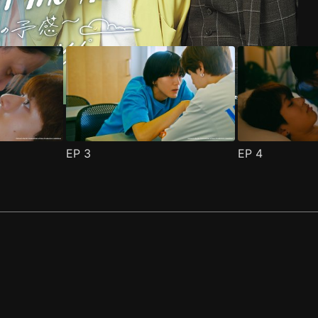
EP
3
EP
4