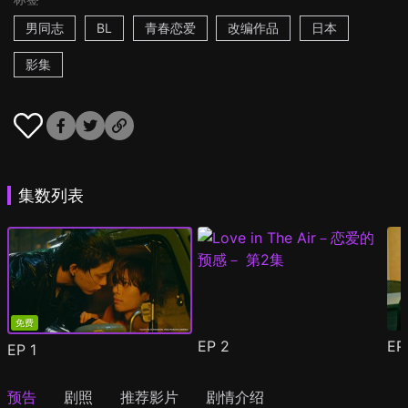
男同志
BL
青春恋爱
改编作品
日本
影集
集数列表
免费
EP
2
E
EP
1
预告
剧照
推荐影片
剧情介绍