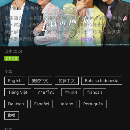
共8集 & 2集番外篇
影集简介： 在风雨交加的夜晚，因故困在路上的玲受到岚
士的帮助，才得以脱困，而他也忘不掉这位救命恩人，两人
就此展开一段情感关係。玲的好友快也因一场可怕的遭遇，
和风磨逐渐熟识。 ☆翻拍自泰国人...
More
日本
2024
首集免费
字幕
English
繁體中文
简体中文
Bahasa Indonesia
Tiếng Việt
ภาษาไทย
한국어
français
Deutsch
Español
Italiano
Português
हिन्दी
标签