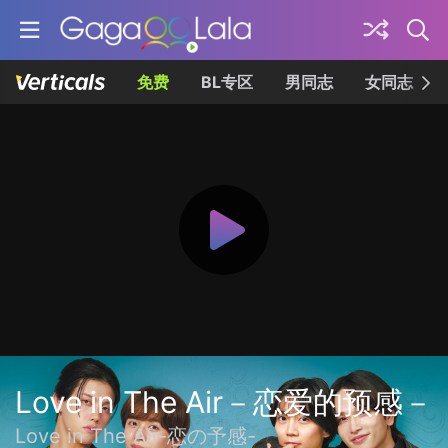
免费
BL专区
男同志
女同志
Love in The Air－恋爱的预感－
Love in The Air-恋の予感-