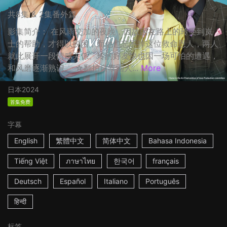
共8集 & 2集番外篇
影集简介： 在风雨交加的夜晚，因故困在路上的玲受到岚
士的帮助，才得以脱困，而他也忘不掉这位救命恩人，两人
就此展开一段情感关係。玲的好友快也因一场可怕的遭遇，
和风磨逐渐熟识。 ☆翻拍自泰国人...
More
日本
2024
首集免费
字幕
English
繁體中文
简体中文
Bahasa Indonesia
Tiếng Việt
ภาษาไทย
한국어
français
Deutsch
Español
Italiano
Português
हिन्दी
标签