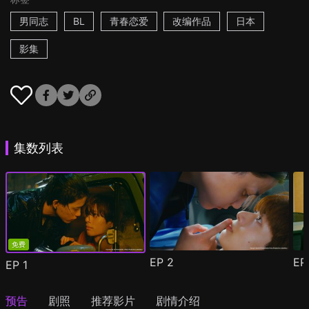
男同志
BL
青春恋爱
改编作品
日本
影集
集数列表
免费
EP
2
E
EP
1
预告
剧照
推荐影片
剧情介绍