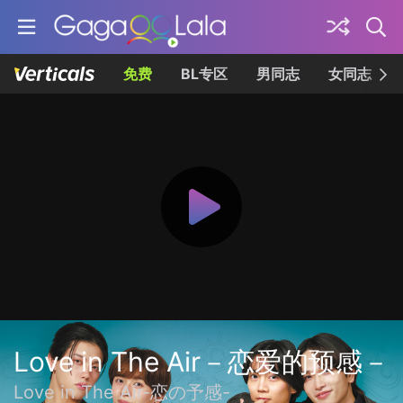
免费
BL专区
男同志
女同志
Love in The Air－恋爱的预感－
Love in The Air-恋の予感-