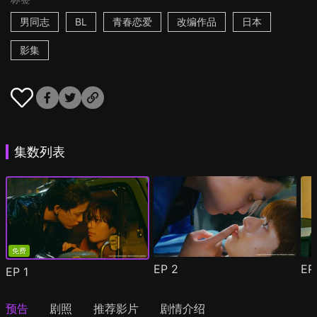
男同志
BL
青春恋爱
改编作品
日本
影集
集数列表
免费
EP
2
E
EP
1
预告
剧照
推荐影片
剧情介绍