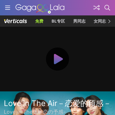
免费
BL专区
男同志
女同志
Love in The Air－恋爱的预感－
Love in The Air-恋の予感-