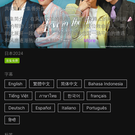
共8集 & 2集番外篇
影集简介： 在风雨交加的夜晚，因故困在路上的玲受到岚
士的帮助，才得以脱困，而他也忘不掉这位救命恩人，两人
就此展开一段情感关係。玲的好友快也因一场可怕的遭遇，
和风磨逐渐熟识。 ☆翻拍自泰国人...
More
日本
2024
首集免费
字幕
English
繁體中文
简体中文
Bahasa Indonesia
Tiếng Việt
ภาษาไทย
한국어
français
Deutsch
Español
Italiano
Português
हिन्दी
标签