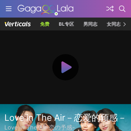
免费
BL专区
男同志
女同志
Love in The Air－恋爱的预感－
Love in The Air-恋の予感-