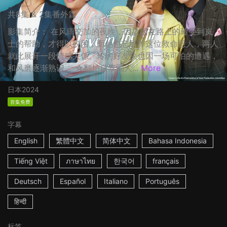
共8集 & 2集番外篇
影集简介： 在风雨交加的夜晚，因故困在路上的玲受到岚
士的帮助，才得以脱困，而他也忘不掉这位救命恩人，两人
就此展开一段情感关係。玲的好友快也因一场可怕的遭遇，
和风磨逐渐熟识。 ☆翻拍自泰国人...
More
日本
2024
首集免费
字幕
English
繁體中文
简体中文
Bahasa Indonesia
Tiếng Việt
ภาษาไทย
한국어
français
Deutsch
Español
Italiano
Português
हिन्दी
标签