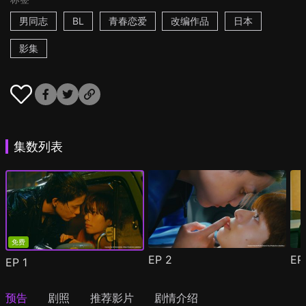
男同志
BL
青春恋爱
改编作品
日本
影集
集数列表
免费
EP
2
E
EP
1
预告
剧照
推荐影片
剧情介绍