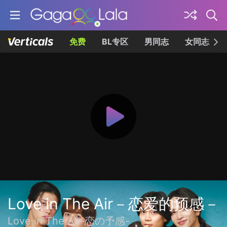
免费
BL专区
男同志
女同志
Love in The Air－恋爱的预感－
Love in The Air-恋の予感-