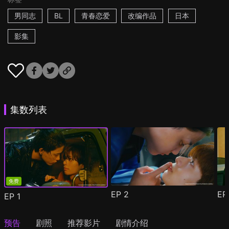
男同志
BL
青春恋爱
改编作品
日本
影集
集数列表
免费
EP
2
E
EP
1
预告
剧照
推荐影片
剧情介绍