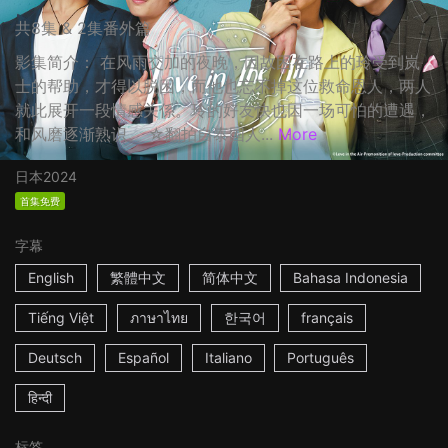
共8集 & 2集番外篇
影集简介： 在风雨交加的夜晚，因故困在路上的玲受到岚
士的帮助，才得以脱困，而他也忘不掉这位救命恩人，两人
就此展开一段情感关係。玲的好友快也因一场可怕的遭遇，
和风磨逐渐熟识。 ☆翻拍自泰国人...
More
日本
2024
首集免费
字幕
English
繁體中文
简体中文
Bahasa Indonesia
Tiếng Việt
ภาษาไทย
한국어
français
Deutsch
Español
Italiano
Português
हिन्दी
标签