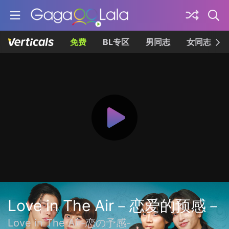
免费
BL专区
男同志
女同志
Love in The Air－恋爱的预感－
Love in The Air-恋の予感-