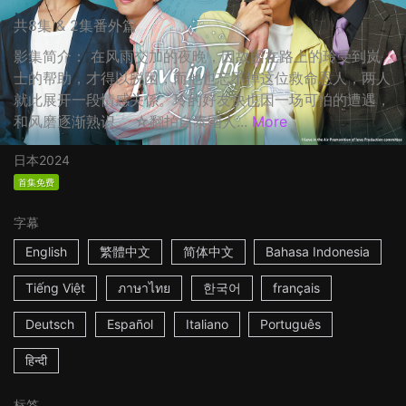
共8集 & 2集番外篇
影集简介： 在风雨交加的夜晚，因故困在路上的玲受到岚
士的帮助，才得以脱困，而他也忘不掉这位救命恩人，两人
就此展开一段情感关係。玲的好友快也因一场可怕的遭遇，
和风磨逐渐熟识。 ☆翻拍自泰国人...
More
日本
2024
首集免费
字幕
English
繁體中文
简体中文
Bahasa Indonesia
Tiếng Việt
ภาษาไทย
한국어
français
Deutsch
Español
Italiano
Português
हिन्दी
标签