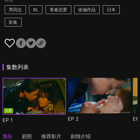
男同志
BL
青春恋爱
改编作品
日本
影集
集数列表
免费
EP
2
E
EP
1
预告
剧照
推荐影片
剧情介绍