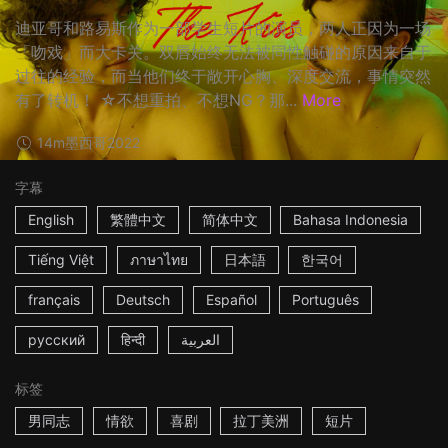
迪亚哥和路易斯作为一部学生短片的演员，两人正因为一场
「吻戏」而大卡关。双唇始终无法被同性触碰的原因来自于
过往的经验，而当他们终于敞开心胸、深度交流，事情突然
有了转机！ ☆不想重拍、不想NG？那...
More
14m
墨西哥
2022
字幕
English
繁體中文
简体中文
Bahasa Indonesia
Tiếng Việt
ภาษาไทย
日本語
한국어
français
Deutsch
Español
Português
русский
हिन्दी
العربية
标签
男同志
情欲
喜剧
拉丁美洲
短片